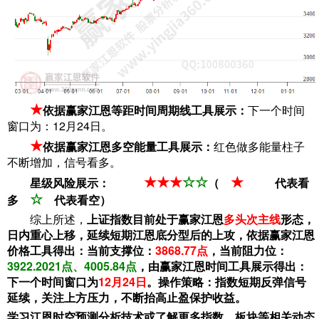
★
依据赢家江恩等距时间周期线工具展示：
下一个时间
窗口为：12月24日。
★
依据赢家江恩多空能量工具展示：
红色做多能量柱子
不断增加，信号看多。
★
★
★
☆
☆
★
星级风险展示：
（
代表看
☆
多
代表看空）
综上所述，
上证指数目前处于赢家江恩
多头次主线
形态，
日内重心上移，延续短期江恩底分型后的上攻，依据赢家江恩
价格工具得出：当前支撑位：
3868.77点
，当前阻力位：
3922.2021点、4005.84点
，由赢家江恩时间工具展示得出：
下一个时间窗口为
12月24日
。操作策略：指数短期反弹信号
延续，关注上方压力，不断抬高止盈保护收益。
学习江恩时空预测分析技术或了解更多指数、板块等相关动态