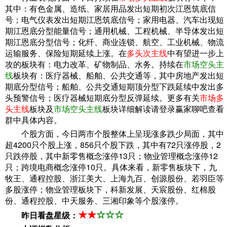
其中：有色金属、造纸、家居用品发出短期初次江恩筑底信
号；电气仪表发出短期江恩筑底信号；家用电器、汽车出现短
期江恩底分型能量信号；通用机械、工程机械、半导体发出短
期江恩底分型信号；化纤、商业连锁、航空、工业机械、物流
运输服务、保险短期延续上涨。在
多头次主线
中有望进一步上
攻的板块有：电力改革、矿物制品、水务。持续在
市场空头主
线
板块有：医疗器械、船舶、公共交通等，其中房地产发出短
期底分型信号；船舶、公共交通短期顶分型下跌延续中发出多
头预警信号；医疗器械短期底分型反弹延续。更多有关
市场多
头主线
板块及
市场空头主线
板块详细解读请登录赢家聊吧查看
群中具体内容。
个股方面，今日两市个股整体上呈现涨多跌少局面，其中
超4200只个股上涨，856只个股下跌，其中有72只涨停股，2
只跌停股，其中新零售概念涨停13只；物业管理概念涨停12
只；跨境电商概念涨停10只。具体来看，新零售板块下，九
牧王、通程控股、浙江美大、上海九百、创源股份、若羽臣等
多股涨停；物业管理板块下，科新发展、天宸股份、红棉股
份、通程控股、中天服务、三湘印象等个股涨停。
★
★
☆
☆
☆
昨日看盘星级：