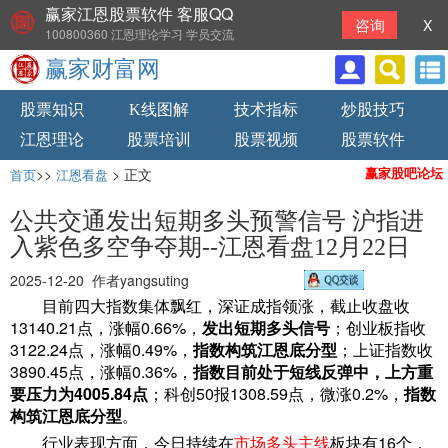
赢家江恩股票软件 客服QQ
咨询
X
100800360 江恩理论学习 学员交流
赢家财富网
股票知识
K线图解
技术指标
炒股技巧
江恩理论
股票培训
股票视频
股票软件
>>
> 正文
赢家股吧论坛
首页
江恩看盘
公共交通发出短期多头预警信号 沪指进
入紫色多空争夺期--江恩看盘12月22日
2025-12-20 作者yangsuting
目前四大指数集体飘红，深证成指领涨，截止收盘收
13140.21点，涨幅0.66%，
发出短期多头信号
；创业板指收
3122.24点，涨幅0.49%，
指数构筑江恩底分型
；上证指数收
3890.45点，涨幅0.36%，
指数目前处于短线反弹中，上方重
要压力为4005.84点
；科创50报1308.59点，微涨0.2%，
指数
构筑江恩底分型
。
行业表现方面，今日持续在
市场多头主线
板块有16个，