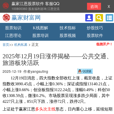
赢家江恩股票软件 客服QQ
咨询
X
100800360 股友福利咨询 江恩交流
赢家财富网
股票知识
K线图解
技术指标
炒股技巧
江恩理论
股票培训
股票视频
股票软件
>>
> 正文
低佣开户！
首页
机构私募
2025年12月19日涨停揭秘——公共交通、
旅游板块活跃
2025-12-19 作者yangsuting
12月19日消息，四大指数全部收红上涨，截至收盘，上证
指数收3890.45点，小幅上涨0.36%；深证成指报13140.21点，
小幅上涨0.66%；创业板指报3122.24点，涨幅0.49%；科创50
收1308.59点，微涨0.2%。市场股票呈现涨多跌少局面，其中
4227只上涨，851只下跌，涨停72只，跌停2只。
上证处于赢家江恩
多头次主线
形态，日内重心上移，延续短期