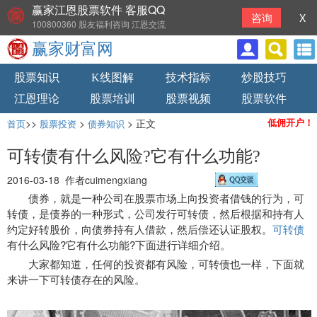
赢家江恩股票软件 客服QQ
咨询
X
100800360 股友福利咨询 江恩交流
赢家财富网
股票知识
K线图解
技术指标
炒股技巧
江恩理论
股票培训
股票视频
股票软件
>>
>
> 正文
低佣开户！
首页
股票投资
债券知识
可转债有什么风险?它有什么功能?
2016-03-18 作者cuimengxiang
债券，就是一种公司在股票市场上向投资者借钱的行为，可
转债，是债券的一种形式，公司发行可转债，然后根据和持有人
约定好转股价，向债券持有人借款，然后偿还认证股权。
可转债
有什么风险?它有什么功能?下面进行详细介绍。
大家都知道，任何的投资都有风险，可转债也一样，下面就
来讲一下可转债存在的风险。