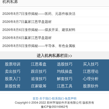
机构私募
2026年8月7日涨停揭秘——医药、元器件板块活
跃
2026年8月7日赢家江恩早盘题材
2026年8月6日涨停揭秘——煤炭开采、建筑材料
板块活跃
2026年8月6日赢家江恩早盘题材
2026年8月5日涨停揭秘——半导体、有色金属板
块活跃
进入机构私募栏目>>
股票培训
江恩看盘
选股技巧
买入技巧
卖出技巧
跟庄技巧
均线操盘
江恩理论
股票入门
追涨技巧
解套技巧
心理分析
新股投资
庄家吸筹
江恩工具
股票软件
首页
-
关于我们
-
联系我们
-
免责声明
Copyright © 2004-2022 郑州亨瑞软件开发有限公司 版权所有
豫ICP备05016962号