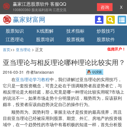
赢家江恩股票软件 客服QQ
咨询
X
100800360 股友福利咨询 江恩交流
赢家财富网
股票知识
K线图解
技术指标
炒股技巧
江恩理论
股票培训
股票视频
股票软件
>>
> 正文
低佣开户！
首页
亚当理论
亚当理论与相反理论哪种理论比较实用？
2016-03-31 作者fanxiaonan
在
亚当理论学习教程
中，我们讲解过亚当理论的实用技巧，
它只是一套投资概念，可贵之处在于强调顺势者昌逆势者亡，与
相反理论是大相径庭，那么究竟是哪一种理论比较实用呢?市场上
的说法不一，如果市场走势十分明显的话，顺势而为，应该获利
颇丰，投资者应该由趋势决定自己的操作行为。
顺势而为、因势利导，掌握主动才是投资的最高境界，而且
目前亚当理论已经被应用到股票、期货、外汇、房地产的投资领
域中，在一个趋势性的市场中有着积极的知道一样，首先分析股