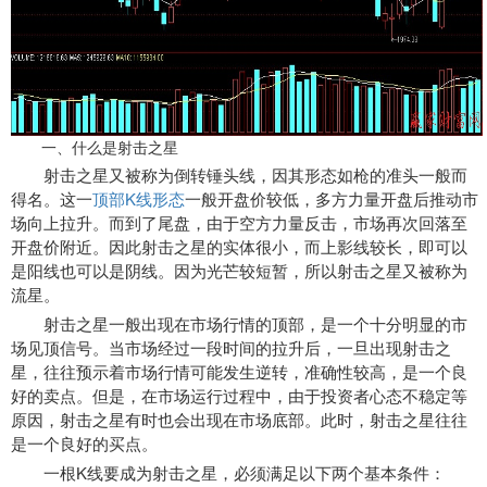
一、什么是射击之星
射击之星又被称为倒转锤头线，因其形态如枪的准头一般而
得名。这一
顶部K线形态
一般开盘价较低，多方力量开盘后推动市
场向上拉升。而到了尾盘，由于空方力量反击，市场再次回落至
开盘价附近。因此射击之星的实体很小，而上影线较长，即可以
是阳线也可以是阴线。因为光芒较短暂，所以射击之星又被称为
流星。
射击之星一般出现在市场行情的顶部，是一个十分明显的市
场见顶信号。当市场经过一段时间的拉升后，一旦出现射击之
星，往往预示着市场行情可能发生逆转，准确性较高，是一个良
好的卖点。但是，在市场运行过程中，由于投资者心态不稳定等
原因，射击之星有时也会出现在市场底部。此时，射击之星往往
是一个良好的买点。
一根K线要成为射击之星，必须满足以下两个基本条件：