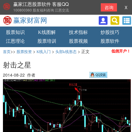
赢家江恩股票软件 客服QQ
咨询
X
100800360 股友福利咨询 江恩交流
赢家财富网
股票知识
K线图解
技术指标
炒股技巧
江恩理论
股票培训
股票视频
股票软件
>>
>
>
> 正文
低佣开户！
首页
股票投资
K线入门
头部k线形态
射击之星
2014-08-22 作者