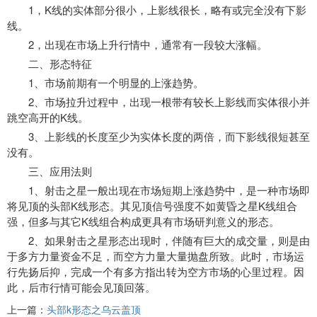
1，K线的实体部分很小，上影线很长，略有或完全没有下影
线。
2，出现在市场上升行情中，通常有一段较大涨幅。
二、形态特征
1、市场前期有一个明显的上涨趋势。
2、市场拉升过程中，出现一根带有较长上影线而实体很小并
跳空高开的K线。
3、上影线的长度至少为实体长度的两倍，而下影线很短甚至
没有。
三、应用法则
1、射击之星一般出现在市场短期上涨趋势中，是一种市场即
将见顶的头部K线形态。其见顶信号强度不如黄昏之星K线组合
强，但多与其它K线组合构成更具有市场研判意义的形态。
2、如果射击之星形态出现时，伴随有巨大的成交量，则是由
于多方力量资金不足，而空方力量大量抛盘所致。此时，市场运
行先扬后抑，完成一个有多方指出转为空方市场的心里过程。因
此，后市行情可能会见顶回落。
上一篇：
头部k形态之乌云盖顶