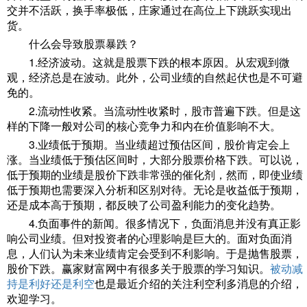
交并不活跃，换手率极低，庄家通过在高位上下跳跃实现出
货。
什么会导致股票暴跌？
1.经济波动。这就是股票下跌的根本原因。从宏观到微
观，经济总是在波动。此外，公司业绩的自然起伏也是不可避
免的。
2.流动性收紧。当流动性收紧时，股市普遍下跌。但是这
样的下降一般对公司的核心竞争力和内在价值影响不大。
3.业绩低于预期。当业绩超过预估区间，股价肯定会上
涨。当业绩低于预估区间时，大部分股票价格下跌。可以说，
低于预期的业绩是股价下跌非常强的催化剂，然而，即使业绩
低于预期也需要深入分析和区别对待。无论是收益低于预期，
还是成本高于预期，都反映了公司盈利能力的变化趋势。
4.负面事件的新闻。很多情况下，负面消息并没有真正影
响公司业绩。但对投资者的心理影响是巨大的。面对负面消
息，人们认为未来业绩肯定会受到不利影响。于是抛售股票，
股价下跌。赢家财富网中有很多关于股票的学习知识。
被动减
持是利好还是利空
也是最近介绍的关注利空利多消息的介绍，
欢迎学习。