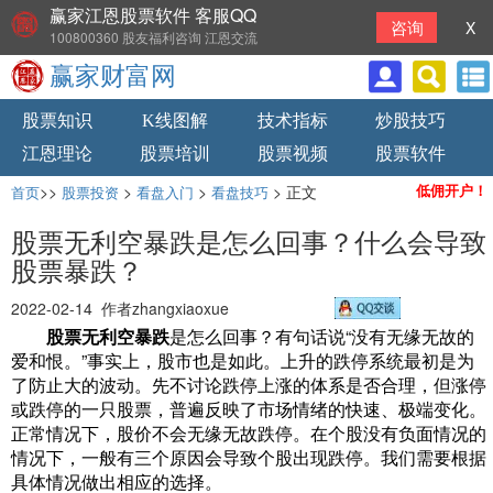
赢家江恩股票软件 客服QQ
咨询
X
100800360 股友福利咨询 江恩交流
赢家财富网
股票知识
K线图解
技术指标
炒股技巧
江恩理论
股票培训
股票视频
股票软件
>>
>
>
> 正文
低佣开户！
首页
股票投资
看盘入门
看盘技巧
股票无利空暴跌是怎么回事？什么会导致
股票暴跌？
2022-02-14 作者zhangxiaoxue
股票无利空暴跌
是怎么回事？有句话说“没有无缘无故的
爱和恨。”事实上，股市也是如此。上升的跌停系统最初是为
了防止大的波动。先不讨论跌停上涨的体系是否合理，但涨停
或跌停的一只股票，普遍反映了市场情绪的快速、极端变化。
正常情况下，股价不会无缘无故跌停。在个股没有负面情况的
情况下，一般有三个原因会导致个股出现跌停。我们需要根据
具体情况做出相应的选择。