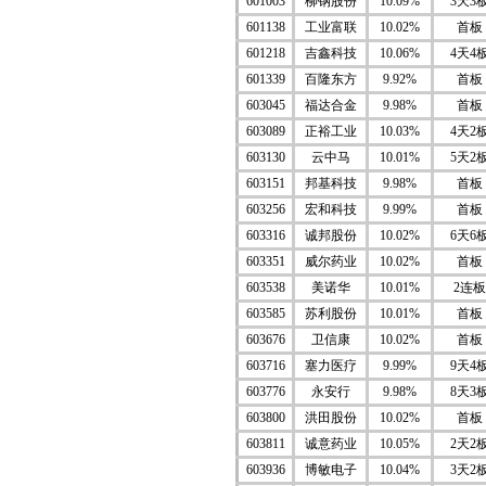
601003
柳钢股份
10.09%
3天3
601138
工业富联
10.02%
首板
601218
吉鑫科技
10.06%
4天4
601339
百隆东方
9.92%
首板
603045
福达合金
9.98%
首板
603089
正裕工业
10.03%
4天2
603130
云中马
10.01%
5天2
603151
邦基科技
9.98%
首板
603256
宏和科技
9.99%
首板
603316
诚邦股份
10.02%
6天6
603351
威尔药业
10.02%
首板
603538
美诺华
10.01%
2连板
603585
苏利股份
10.01%
首板
603676
卫信康
10.02%
首板
603716
塞力医疗
9.99%
9天4
603776
永安行
9.98%
8天3
603800
洪田股份
10.02%
首板
603811
诚意药业
10.05%
2天2
603936
博敏电子
10.04%
3天2