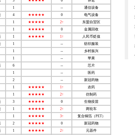
板
3
★★★★★
0
养老
1
--
通信设备
板
4
★★★★★
0
电气设备
1
★★★★★
2↑
东盟自贸区
1
★★★★★
0
金属回收
板
1
★★★★★
1↑
人民币贬值
板
1
--
纺织服装
1
--
乡村振兴
1
--
苹果
板
6
--
芯片
1
--
医药
2
--
新冠药物
1
★★★★★
1↑
农药
1
★★★★★
2↑
仿制药
板
3
★★★★★
0
生物疫苗
板
1
★★★★★
2↑
两轮车
1
★★★★★
3↑
复合铜箔（PET）
板
2
★★★★★
0
新冠药物
板
1
★★★★★
2↑
元器件