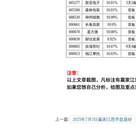
605277
新亚电子
10.01%
5天2
605500
森林包装
10.01%
首板
688520
神州细胞
19.99%
首板
000661
长春高新
10.0%
首板
000670
盈方微
10.06%
首板
000838
财信发展
9.92%
首板
000892
欢瑞世纪
10.07%
9天4
000913
钱江摩托
10.03%
首板
上一篇:
2025年7月3日赢家江恩早盘题材