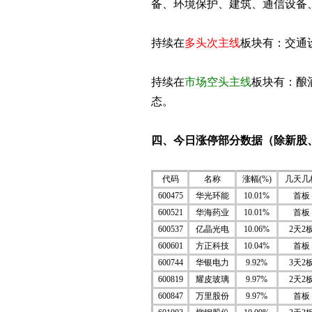
备、环境保护、建筑、通信设备
持续在
多头次主线
板块有：交通
持续在
市场空头主线
板块有：酿
态。
四、今日涨停部分数据（除新股、
代码
名称
涨幅(%)
几天几
600475
华光环能
10.01%
首板
600521
华海药业
10.01%
首板
600537
亿晶光电
10.06%
2天2
600601
方正科技
10.04%
首板
600744
华银电力
9.92%
3天2
600819
耀皮玻璃
9.97%
2天2
600847
万里股份
9.97%
首板