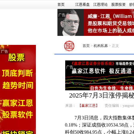
首页
江恩看盘
江恩理论
股票投资
炒
广告
首页
>
机构私募
> 正文
广告
广告
2025年7月3日涨停
来源：
【赢家江恩】
责任编辑：yangsuti
7月3日消息，四大指数集体飘红
0.18%；深证成指收10534.58点
科创50收984.95点，小幅上涨