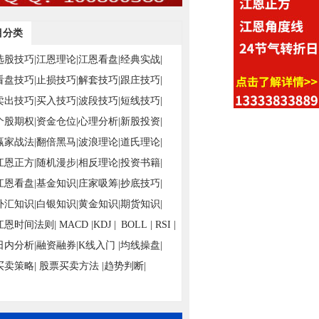
目分类
选股技巧|
江恩理论|
江恩看盘|
经典实战|
看盘技巧|
止损技巧|
解套技巧|
跟庄技巧|
卖出技巧|
买入技巧|
波段技巧|
短线技巧|
个股期权|
资金仓位|
心理分析|
新股投资|
赢家战法|
翻倍黑马|
波浪理论|
道氏理论|
江恩正方|
随机漫步|
相反理论|
投资书籍|
江恩看盘|
基金知识|
庄家吸筹|
抄底技巧|
外汇知识|
白银知识|
黄金知识|
期货知识|
江恩时间法则|
MACD |
KDJ |
BOLL |
RSI |
日内分析|
融资融券|
K线入门 |
均线操盘|
买卖策略|
股票买卖方法 |
趋势判断|