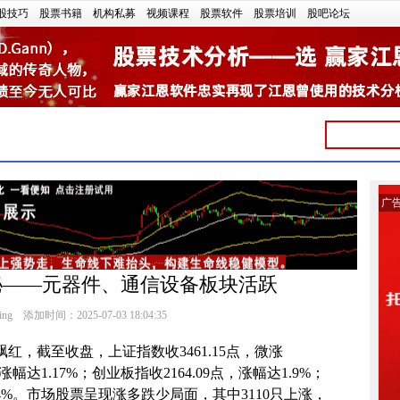
股技巧
股票书籍
机构私募
视频课程
股票软件
股票培训
股吧论坛
广
揭秘——元器件、通信设备板块活跃
ng
添加时间：2025-07-03 18:04:35
，截至收盘，上证指数收3461.15点，微涨
，涨幅达1.17%；创业板指收2164.09点，涨幅达1.9%；
0.24%。市场股票呈现涨多跌少局面，其中3110只上涨，