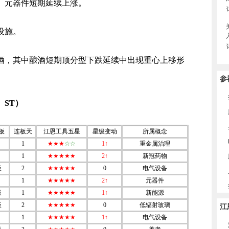
、元器件短期延续上涨。
设施。
酒，其中酿酒短期顶分型下跌延续中出现重心上移形
参
ST）
板
连板天
江恩工具五星
星级变动
所属概念
1
★★★
☆☆
1↑
重金属治理
1
★★★★★
2↑
新冠药物
板
2
★★★★★
0
电气设备
1
★★★★★
2↑
元器件
板
1
★★★★★
1↑
新能源
板
2
★★★★★
0
低辐射玻璃
江
1
★★★★★
1↑
电气设备