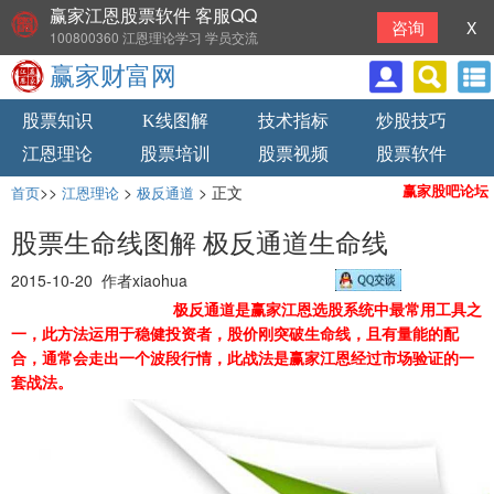
赢家江恩股票软件 客服QQ
咨询
X
100800360 江恩理论学习 学员交流
赢家财富网
股票知识
K线图解
技术指标
炒股技巧
江恩理论
股票培训
股票视频
股票软件
>>
>
> 正文
赢家股吧论坛
首页
江恩理论
极反通道
股票生命线图解 极反通道生命线
2015-10-20 作者xiaohua
极反通道是赢家江恩选股系统中最常用工具之
一，此方法运用于稳健投资者，股价刚突破生命线，且有量能的配
合，通常会走出一个波段行情，此战法是赢家江恩经过市场验证的一
套战法。