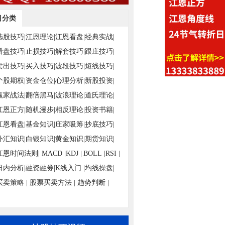
目分类
选股技巧|
江恩理论|
江恩看盘|
经典实战|
看盘技巧|
止损技巧|
解套技巧|
跟庄技巧|
卖出技巧|
买入技巧|
波段技巧|
短线技巧|
个股期权|
资金仓位|
心理分析|
新股投资|
赢家战法|
翻倍黑马|
波浪理论|
道氏理论|
江恩正方|
随机漫步|
相反理论|
投资书籍|
江恩看盘|
基金知识|
庄家吸筹|
抄底技巧|
外汇知识|
白银知识|
黄金知识|
期货知识|
江恩时间法则|
MACD |
KDJ |
BOLL |
RSI |
日内分析|
融资融券|
K线入门 |
均线操盘|
买卖策略 |
股票买卖方法 |
趋势判断 |