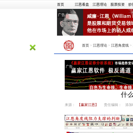
首页
江恩看盘
江恩理论
股票投资
炒
广告
首页
>
江恩理论
>
江恩角度线
>
广告
什
来源：
【赢家江恩】
责任编辑：
添加时