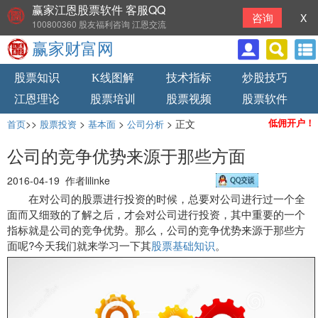
赢家江恩股票软件 客服QQ
咨询
X
100800360 股友福利咨询 江恩交流
赢家财富网
股票知识
K线图解
技术指标
炒股技巧
江恩理论
股票培训
股票视频
股票软件
>>
>
>
> 正文
低佣开户！
首页
股票投资
基本面
公司分析
公司的竞争优势来源于那些方面
2016-04-19 作者lilinke
在对公司的股票进行投资的时候，总要对公司进行过一个全
面而又细致的了解之后，才会对公司进行投资，其中重要的一个
指标就是公司的竞争优势。那么，公司的竞争优势来源于那些方
面呢?今天我们就来学习一下其
股票基础知识
。