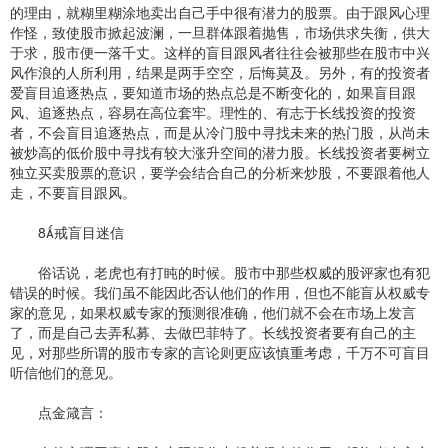
的理由，就糊里糊涂地卖出自己手中很有潜力的股票。由于跟风心理
作怪，致使股市掀起波澜，一旦群体跟着抛售，市场供求失衡，供大
于求，股市便一落千丈。这样的盲目跟风者往往会被那些在股市中兴
风作浪的人所利用，结果是两手空空，后悔莫及。另外，有的投资者
爱盲目追逐热点，要知道市场的热点总是不断变化的，如果盲目跟
风、追逐热点，容易在高位套牢。理性的、有志于长线投资的投资
者，不会盲目追逐热点，而是从冷门股中寻找未来的热门股，从尚未
被炒高的低价股中寻找有较大涨升空间的潜力股。长线投资者要树立
独立买卖股票的意识，要学会结合自己的分析来炒股，不要跟着他人
走，不要盲目跟风。
8戒盲目迷信
俗话说，老虎也有打盹的时候。股市中那些权威的股评家也有犯
错误的时候。我们虽不能因此否认他们的作用，但也不能盲从权威专
家的意见，如果权威专家的预测很准确，他们就不会在市场上发言
了，而是自己去弄私募、去做巴菲特了。长线投资者要有自己的主
见，对那些所谓的股市专家的言论则更应该慎重考虑，千万不可盲目
听信他们的意见。
点金箴言：