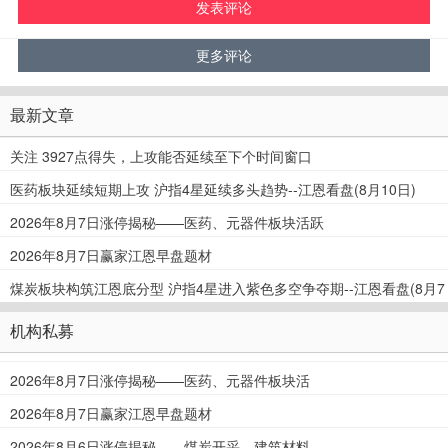
最新文章
关注 3927点得失，上攻能否延续至下个时间窗口
医药板块延续短期上攻 沪指4星延续多头趋势--江恩看盘(8月10日)
2026年8月7日涨停揭秘——医药、元器件板块活跃
2026年8月7日赢家江恩早盘题材
煤炭板块构筑江恩底分型 沪指4星进入紫色多空争夺期--江恩看盘(8月7
日)
机构私募
2026年8月7日涨停揭秘——医药、元器件板块活
跃
2026年8月7日赢家江恩早盘题材
2026年8月6日涨停揭秘——煤炭开采、建筑材料