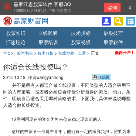
赢家江恩股票软件 客服QQ
咨询
X
100800360 股友福利咨询 江恩交流
赢家财富网
股票知识
K线图解
技术指标
炒股技巧
江恩理论
股票培训
股票视频
股票软件
>>
>
>
> 正文
低佣开户！
首页
股票书籍
技术分析
长线炒股一点通
你适合长线投资吗？
2018-10-19 作者wangyanhong
并不是所有人都适合做长线投资，不同类型的人适合采用不
同的入市策略。投资者必须综合评价分析自身的素质、能力、条
件，明确自己适合采用哪种策略战术。下面我们具体来说说哪些
人适合做长线投资。
1需利用现在的资金为将来创造稳定现金流的人
这样的投资者一般是中青年，他们有一定的家庭负担，需要为未