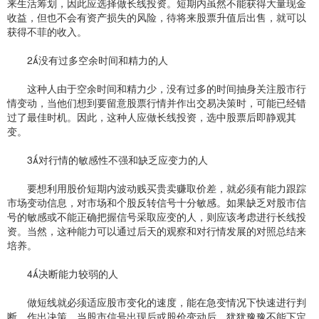
来生活筹划，因此应选择做长线投资。短期内虽然不能获得大量现金
收益，但也不会有资产损失的风险，待将来股票升值后出售，就可以
获得不菲的收入。
2没有过多空余时间和精力的人
这种人由于空余时间和精力少，没有过多的时间抽身关注股市行
情变动，当他们想到要留意股票行情并作出交易决策时，可能已经错
过了最佳时机。因此，这种人应做长线投资，选中股票后即静观其
变。
3对行情的敏感性不强和缺乏应变力的人
要想利用股价短期内波动贱买贵卖赚取价差，就必须有能力跟踪
市场变动信息，对市场和个股反转信号十分敏感。如果缺乏对股市信
号的敏感或不能正确把握信号采取应变的人，则应该考虑进行长线投
资。当然，这种能力可以通过后天的观察和对行情发展的对照总结来
培养。
4决断能力较弱的人
做短线就必须适应股市变化的速度，能在急变情况下快速进行判
断、作出决策。当股市信号出现后或股价变动后，犹犹豫豫不能下定