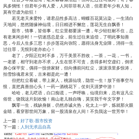
风多惆怅！但君年少有人爱，人间菲菲有人语，但君君年少有人知，
莫有空虚为欲狂！
若无老天来爱怜，请君品性多高洁，蝴蝶百花莫沾染，一生清白
天地间，悠然随缘神仙境，日日精进不懈怠，莲花无生自飘香！
股市，情事，皆俗事，红尘里都要滚一遭，年少轻狂耐不住，总
有老来闲步时！一切迷惑总是业，前生过往来追偿，了明此事知善
恶，今后人生多三思！步步莲花向弥陀，愿得法身无业障，消得一生
过往罪，无恨到老亦欢心！
老了，夕阳正红时不多，万千美景不胜收，一茶，一花，一书，
一老婆，相守到老亦不求，人生在世不可贪，贪得多时空虚幻，倒求
身心保平安，偶得一技傍家财，但向佛前问红尘，滚滚浪里多惊涛，
拍雪惊魂君未笑，古来都是此一遭！
但把红尘看破，带上家人，桃源仙境，隐世一生！放下俗事空与
恨，直把真善挂心头！一药一酒桃花下，仗剑天涯梦中游！
哈哈，老儿呓语，白口痴谎，一声呼唤，仙境归来，总有这凡尘
俗世，饶我这片刻欢愉！南山老儿独自嗨，莫笑我千年文字梦！
飘零一生，残缺身躯，仍然赤诚火热，化太上一炉，炼就那火眼
金睛，看穿那世间万象，留一股清泉在人间！不负我这一世芳华！
上一篇：
好了歌-股市投资
下一篇：
人到无求品自高