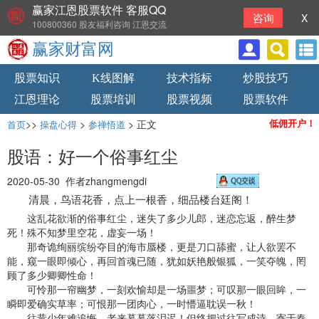
赢家江恩股票软件 客服QQ
咨询
X
100800360 股友福利咨询 江恩交流
赢家财富网
股票知识
K线图解
技术指标
炒股技巧
江恩理论
股票培训
股票视频
股票软件
>>
>
> 正文
低佣开户！
首页
操盘心得
参禅悟道
股语：好一个俗事红尘
2020-05-30 作者zhangmengdi
清晨，鸟语花香，点上一根香，细品楼台廷阁！
这乱花欲渐的俗事红尘，迷失了多少儿郎，迷恋忘返，醉生梦
死！殊不知梦里空花，虚妄一场！
那奇诡绚丽缤纷夺目的海市蜃楼，更是刀口舔蜜，让人欲罢不
能，窥一眼即倾心，再回首魂已随，犹如妖艳般银狐，一笑夺魄，罔
顾了多少卿卿性命！
可怜那一帘幽梦，一刻欢愉却是一场噩梦；可叹那一眼回眸，一
瞬即爱确实草率；可恨那一团肉心，一时懵逼耽误一秋！
往昔少年难追悔，老来暮暮落泪迟！但终把过往写成诗，寄于春