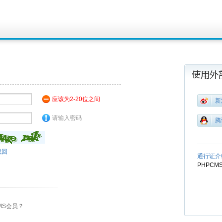
应该为2-20位之间
新
请输入密码
腾
找回
通行证介
PHPC
MS会员？