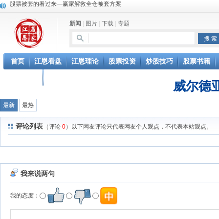
股票被套的看过来—赢家解救全仓被套方案
新闻
|
图片
|
下载
|
专题
首页
江恩看盘
江恩理论
股票投资
炒股技巧
股票书籍
白银开户
广告合作
威尔德
最新
最热
评论列表
（评论
0
）以下网友评论只代表网友个人观点，不代表本站观点。
我来说两句
我的态度：