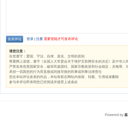
登录
|
注册
需要登陆才可发布评论
请您注意：
自觉遵守：爱国、守法、自律、真实、文明的原则
尊重网上道德，遵守《全国人大常委会关于维护互联网安全的决定》及中华人
严禁发表危害国家安全，破坏民族团结、国家宗教政策和社会稳定，含侮辱、
承担一切因您的行为而直接或间接导致的民事或刑事法律责任
您在本站评论发表的作品，本站有权在网站内保留、转载、引用或者删除
参与本评论即表明您已经阅读并接受上述条款
Powered by
赢