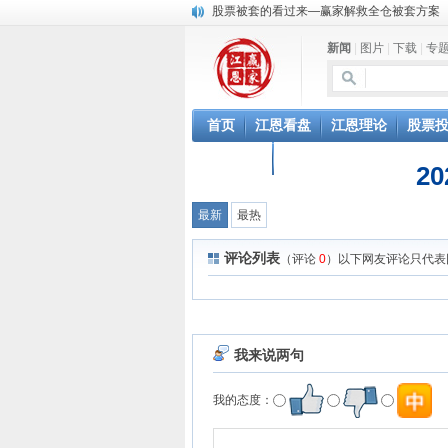
股票被套的看过来—赢家解救全仓被套方案
新闻
|
图片
|
下载
|
专
首页
江恩看盘
江恩理论
股票
白银开户
广告合作
2
最新
最热
评论列表
（评论
0
）以下网友评论只代表
我来说两句
我的态度：