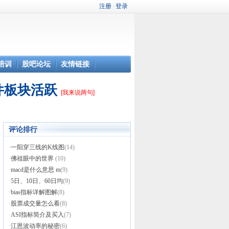
培训
股吧论坛
友情链接
件板块活跃
[我来说两句]
评论排行
·
一阳穿三线的K线图
(14)
·
佛祖眼中的世界
(10)
·
macd是什么意思 m
(9)
·
5日、10日、60日均
(9)
·
bias指标详解图解
(8)
·
股票成交量怎么看
(8)
·
ASI指标简介及买入
(7)
·
江恩波动率的秘密
(6)