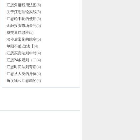
·
江恩角度线用法图
(6)
·
关于江恩理论实战
(5)
·
江恩轮中轮的使用
(5)
·
金融投资市场最完
(5)
·
成交量红绿柱
(5)
·
涨停后常见的跳空
(5)
·
单阳不破 战法【
(4)
·
江恩买卖法则中时
(4)
·
江恩24条规则（二
(4)
·
江恩时间法则背后
(4)
·
江恩从人类的身体
(4)
·
角度线和江恩箱的
(4)