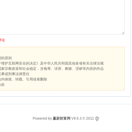
评论
明的原则
于维护互联网安全的决定》及中华人民共和国其他各项有关法律法规
国家宗教政策和社会稳定，含侮辱、诽谤、教唆、淫秽等内容的作品
民事或刑事法律责任
站内保留、转载、引用或者删除
条款
Powered by
赢家财富网
V9.6.3
© 2011