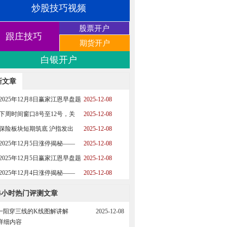
炒股技巧视频
股票开户
跟庄技巧
期货开户
白银开户
新文章
2025年12月8日赢家江恩早盘题
2025-12-08
材
下周时间窗口8号至12号，关
2025-12-08
保险板块短期筑底 沪指发出
2025-12-08
2025年12月5日涨停揭秘——
2025-12-08
2025年12月5日赢家江恩早盘题
2025-12-08
材
2025年12月4日涨停揭秘——
2025-12-08
4小时热门评测文章
一阳穿三线的K线图解讲解
2025-12-08
详细内容