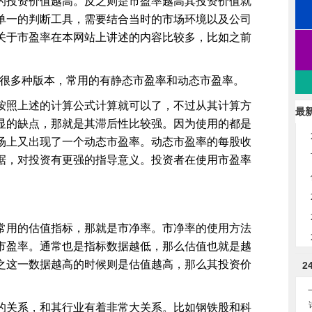
的投资价值越高。反之则是市盈率越高其投资价值就
单一的判断工具，需要结合当时的市场环境以及公司
关于市盈率在本网站上讲述的内容比较多，比如之前
很多种版本，常用的有静态市盈率和动态市盈率。
照上述的计算公式计算就可以了，不过从其计算方
最
显的缺点，那就是其滞后性比较强。因为使用的都是
场上又出现了一个动态市盈率。动态市盈率的每股收
据，对投资有更强的指导意义。投资者在使用市盈率
用的估值指标，那就是市净率。市净率的使用方法
市盈率。通常也是指标数据越低，那么估值也就是越
之这一数据越高的时候则是估值越高，那么其投资价
2
关系，和其行业有着非常大关系。比如钢铁股和科